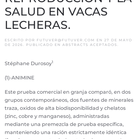
SALUD EN VACAS
LECHERAS.
ESCRITO POR
FUTUVER@FUTUVER.COM
EN
27 DE MAYO
DE 2026
. PUBLICADO EN
ABSTRACTS ACEPTADOS
.
1
Stéphane Durosoy
(1)-ANIMINE
Este prueba comercial en granja comparó, en dos
grupos contemporáneos, dos fuentes de minerales
traza, oxidos de alta biodisponibilidad y chelatos
(zinc, cobre y manganeso), administradas
mediante una premezcla de prueba específica,
manteniendo una ración estrictamente idéntica