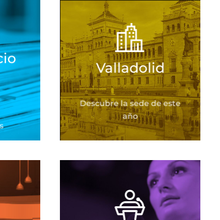
io
Valladolid
Descubre la sede de este
año
s