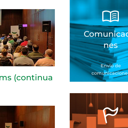
Comunicac
nes
Envio de
comunicacione
ms (continua