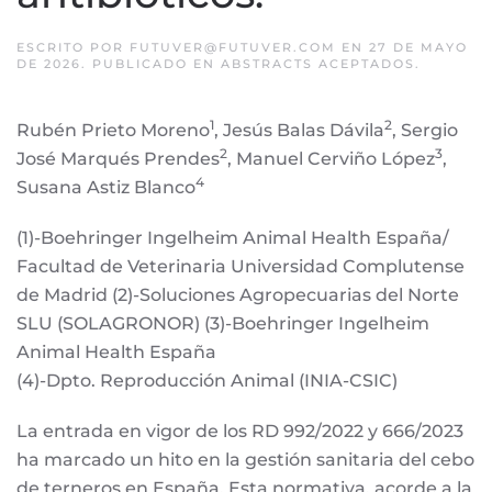
ESCRITO POR
FUTUVER@FUTUVER.COM
EN
27 DE MAYO
DE 2026
. PUBLICADO EN
ABSTRACTS ACEPTADOS
.
1
2
Rubén Prieto Moreno
, Jesús Balas Dávila
, Sergio
2
3
José Marqués Prendes
, Manuel Cerviño López
,
4
Susana Astiz Blanco
(1)-Boehringer Ingelheim Animal Health España/
Facultad de Veterinaria Universidad Complutense
de Madrid (2)-Soluciones Agropecuarias del Norte
SLU (SOLAGRONOR) (3)-Boehringer Ingelheim
Animal Health España
(4)-Dpto. Reproducción Animal (INIA-CSIC)
La entrada en vigor de los RD 992/2022 y 666/2023
ha marcado un hito en la gestión sanitaria del cebo
de terneros en España. Esta normativa, acorde a la