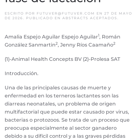
ESCRITO POR
FUTUVER@FUTUVER.COM
EN
27 DE MAYO
DE 2026
. PUBLICADO EN
ABSTRACTS ACEPTADOS
.
1
Amalia Espejo Aguilar Espejo Aguilar
, Román
2
2
González Sanmartin
, Jenny Ríos Caamaño
(1)-Animal Health Concepts BV (2)-Prolesa SAT
Introducción.
Una de las principales causas de muerte y
enfermedad en los terneros lactantes son las
diarreas neonatales, un problema de origen
multifactorial que puede estar causado por virus,
bacterias o protozoos. Se trata de un proceso que
preocupa especialmente al sector ganadero
debido a su difícil control y a las graves pérdidas