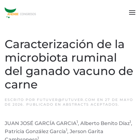
Caracterización de la
microbiota ruminal
del ganado vacuno de
carne
ESCRITO POR
FUTUVER@FUTUVER.COM
EN
27 DE MAYO
DE 2026
. PUBLICADO EN
ABSTRACTS ACEPTADOS
.
1
1
JUAN JOSÉ GARCÍA GARCIA
, Alberto Benito Díaz
,
1
Patricia González García
, Jerson Garita
1
Cambronero