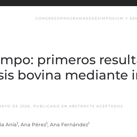
CONGRESO
PROGRAMA
SEDE
SIMPOSIUM Y SE
mpo: primeros result
osis bovina mediante
MAYO DE 2026
. PUBLICADO EN
ABSTRACTS ACEPTADOS
.
1
1
1
via Anía
, Ana Pérez
, Ana Fernández