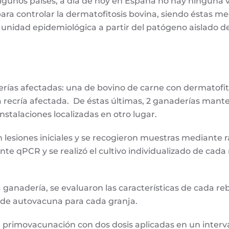
gunos países, a día de hoy en España no hay ninguna v
para controlar la dermatofitosis bovina, siendo éstas
unidad epidemiológica a partir del patógeno aislado d
erías afectadas: una de bovino de carne con dermatofit
 la recría afectada. De éstas últimas, 2 ganaderías mant
instalaciones localizadas en otro lugar.
lesiones iniciales y se recogieron muestras mediante ra
te qPCR y se realizó el cultivo individualizado de cada
 ganadería, se evaluaron las características de cada re
s de autovacuna para cada granja.
a primovacunación con dos dosis aplicadas en un inter