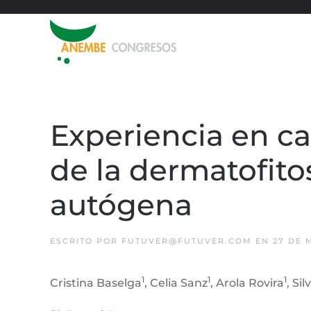
Experiencia en ca
de la dermatofit
autógena
ESCRITO POR
FUTUVER@FUTUVER.COM
EN
27 DE 
1
1
1
Cristina Baselga
, Celia Sanz
, Arola Rovira
, Sil