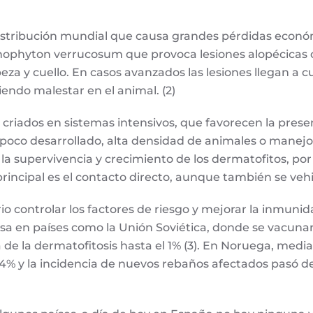
 distribución mundial que causa grandes pérdidas econó
hophyton verrucosum que provoca lesiones alopécicas ci
za y cuello. En casos avanzados las lesiones llegan a cu
endo malestar en el animal. (2)
 criados en sistemas intensivos, que favorecen la prese
poco desarrollado, alta densidad de animales o manejos
 supervivencia y crecimiento de los dermatofitos, por 
n principal es el contacto directo, aunque también se v
ario controlar los factores de riesgo y mejorar la inmun
sa en países como la Unión Soviética, donde se vacunar
de la dermatofitosis hasta el 1% (3). En Noruega, media
14% y la incidencia de nuevos rebaños afectados pasó d