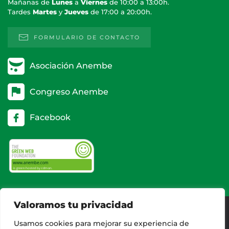
Mañanas de
Lunes
a
Viernes
de 10:00 a 13:00h.
Tardes
Martes
y
Jueves
de 17:00 a 20:00h.
FORMULARIO DE CONTACTO
Asociación Anembe
Congreso Anembe
Facebook
Valoramos tu privacidad
Usamos cookies para mejorar su experiencia de
AVISO LEGAL