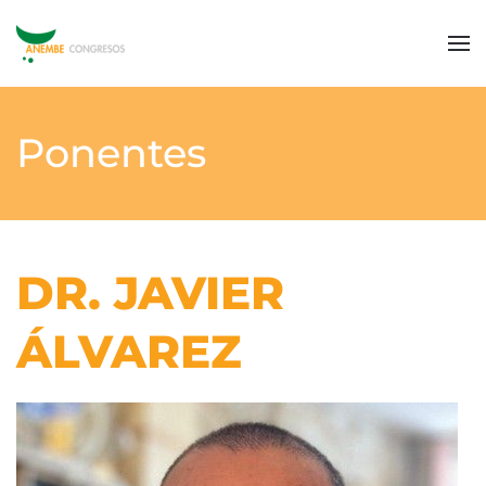
Ponentes
DR. JAVIER
ÁLVAREZ